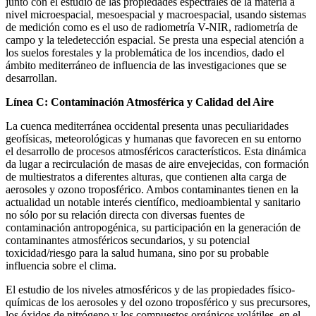
junto con el estudio de las propiedades espectrales de la materia a
nivel microespacial, mesoespacial y macroespacial, usando sistemas
de medición como es el uso de radiometría V-NIR, radiometría de
campo y la teledetección espacial. Se presta una especial atención a
los suelos forestales y la problemática de los incendios, dado el
ámbito mediterráneo de influencia de las investigaciones que se
desarrollan.
Línea C: Contaminación Atmosférica y Calidad del Aire
La cuenca mediterránea occidental presenta unas peculiaridades
geofísicas, meteorológicas y humanas que favorecen en su entorno
el desarrollo de procesos atmosféricos característicos. Esta dinámica
da lugar a recirculación de masas de aire envejecidas, con formación
de multiestratos a diferentes alturas, que contienen alta carga de
aerosoles y ozono troposférico. Ambos contaminantes tienen en la
actualidad un notable interés científico, medioambiental y sanitario
no sólo por su relación directa con diversas fuentes de
contaminación antropogénica, su participación en la generación de
contaminantes atmosféricos secundarios, y su potencial
toxicidad/riesgo para la salud humana, sino por su probable
influencia sobre el clima.
El estudio de los niveles atmosféricos y de las propiedades físico-
químicas de los aerosoles y del ozono troposférico y sus precursores,
los óxidos de nitrógeno y los compuestos orgánicos volátiles, en el